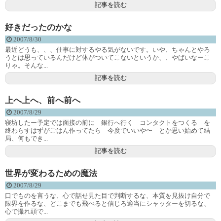
記事を読む
好きだったのかな
2007/8/30
最近どうも、、、仕事に対するやる気がないです。いや、ちゃんとやろ
うとは思っているんだけど体がついてこないというか、、やばいなーこ
りゃ。そんな...
記事を読む
上へ上へ、前へ前へ
2007/8/29
寝坊したー予定では面接の前に 銀行へ行く コンタクトをつくる を
終わらすはずがごはん作ってたら 今度でいいや〜 とか思い始めて結
局、何もでき...
記事を読む
世界が変わるための魔法
2007/8/29
口でものを言うな、心で話せ見た目で判断するな、本質を見抜け自分で
限界を作るな、どこまでも飛べると信じろ適当にシャッターを切るな、
心で撮れ頭で...