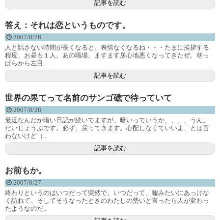
記事を読む
答え：それは恋というものです。
2007/8/28
人と話さない時間が長くなると、表情なくなるね・・・たまに挨拶する
程度、お昼も１人。あの職場、ますます居心地悪くなってきたぜ。朝っ
ぱらから左目...
記事を読む
世界の果てって名前のサンゴ礁で待っていて
2007/8/28
最近なんだか暗い日記が続いてますが。暗いっていうか、、、、うん。
だいじょうぶです。必ず、戻ってきます。心配しなくていいよ、とは言
わないけど（...
記事を読む
お前もか。
2007/8/27
終わりというのはいつだって突然で。いつだって、嘘みたいにあっけな
く訪れて。そしてそうなったときのわたしの勢いと言ったら人が変わっ
たようなのだ...