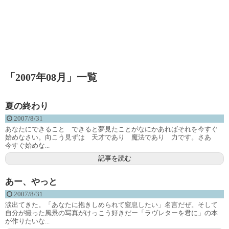
「
2007年08月
」
一覧
夏の終わり
2007/8/31
あなたにできること できると夢見たことがなにかあればそれを今すぐ
始めなさい。向こう見ずは 天才であり 魔法であり 力です。さあ
今すぐ始めな...
記事を読む
あー、やっと
2007/8/31
涙出てきた。「あなたに抱きしめられて窒息したい」名言だぜ。そして
自分が撮った風景の写真がけっこう好きだー「ラヴレターを君に」の本
が作りたいな...