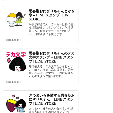
思春期おにぎりちゃんとかき
氷 – LINE スタンプ | LINE
STORE
かき氷好きの人、ごーらーは特に使
う場面が多いスタンプです。氷活以
外にも、食事やデートなどのお誘
い、日常会話にも使えます。
store.line.me
思春期おにぎりちゃんのデカ
文字スタンプ – LINE スタン
プ | LINE STORE
毎日使える！デカ文字だから見やす
い！ほっこり癒し系を目指す、思春
期でわんぱくな女の子、おにぎりち
ゃんのスタンプ第3弾です。
store.line.me
さつまいもを愛する思春期お
にぎりちゃん – LINE スタン
プ | LINE STORE
さつまいも好きの人や食べるのが好
きな方におすすめのスタンプです。