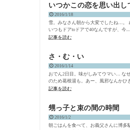
いつかこの恋を思い出し
2016/1/18
雪。みなさん朝から大変でしたね…。
いつもドアtoドアで40なんですが、今...
記事を読む
さ・む・い
2016/1/14
おでん2日目。味がしみてウマい… な
のため葛根湯も。あー、風邪なんかひきた
記事を読む
甥っ子と束の間の時間
2016/1/2
朝ごはんを食べて、お義父さんに博多