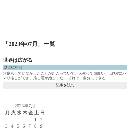
「
2023年07月
」
一覧
世界は広がる
2023/7/2
想像もしていなかったことが起こっていて、人生って面白い。 KPOPにハ
マり推しができ、推し活が始まった。 それで、自分にできる...
記事を読む
2023年7月
月
火
水
木
金
土
日
1
2
3
4
5
6
7
8
9